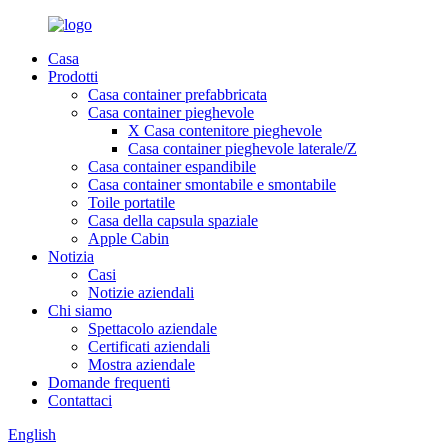
Casa
Prodotti
Casa container prefabbricata
Casa container pieghevole
X Casa contenitore pieghevole
Casa container pieghevole laterale/Z
Casa container espandibile
Casa container smontabile e smontabile
Toile portatile
Casa della capsula spaziale
Apple Cabin
Notizia
Casi
Notizie aziendali
Chi siamo
Spettacolo aziendale
Certificati aziendali
Mostra aziendale
Domande frequenti
Contattaci
English