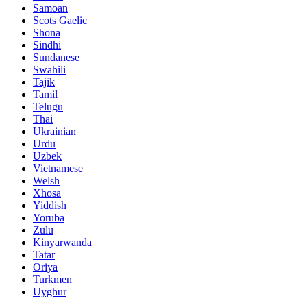
Samoan
Scots Gaelic
Shona
Sindhi
Sundanese
Swahili
Tajik
Tamil
Telugu
Thai
Ukrainian
Urdu
Uzbek
Vietnamese
Welsh
Xhosa
Yiddish
Yoruba
Zulu
Kinyarwanda
Tatar
Oriya
Turkmen
Uyghur