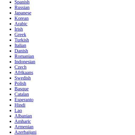
Spanish
Russian
Japanese
Korean
Arabic
Irish
Greek
Turkish
Italian
Danish
Romanian
Indonesian
Czech
Afrikaans
Swedish
Polish
Basque
Catalan
Esperanto
Hindi
Lao
Albanian
Amharic
Armenian
Azerbaijani