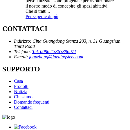
personalizzate, sono progettate per rivoluzionare
il nostro modo di concepire gli spazi abitativi.
Che si tratti...
Per saperne di più
CONTATTACI
Indirizzo:
Cina Guangdong Stanza 203, n. 31 Guangshan
Third Road
Telefono:
Tel. 0086-13363896971
E-mail:
joanzhang@luedingsteel.com
SUPPORTO
Casa
Prodotti
Notizia
Chi siamo
Domande frequenti
Contattaci