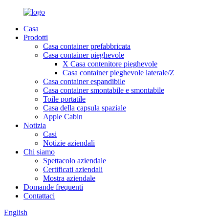
Casa
Prodotti
Casa container prefabbricata
Casa container pieghevole
X Casa contenitore pieghevole
Casa container pieghevole laterale/Z
Casa container espandibile
Casa container smontabile e smontabile
Toile portatile
Casa della capsula spaziale
Apple Cabin
Notizia
Casi
Notizie aziendali
Chi siamo
Spettacolo aziendale
Certificati aziendali
Mostra aziendale
Domande frequenti
Contattaci
English