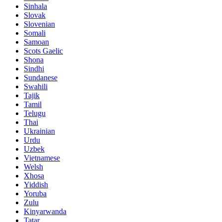
Sinhala
Slovak
Slovenian
Somali
Samoan
Scots Gaelic
Shona
Sindhi
Sundanese
Swahili
Tajik
Tamil
Telugu
Thai
Ukrainian
Urdu
Uzbek
Vietnamese
Welsh
Xhosa
Yiddish
Yoruba
Zulu
Kinyarwanda
Tatar