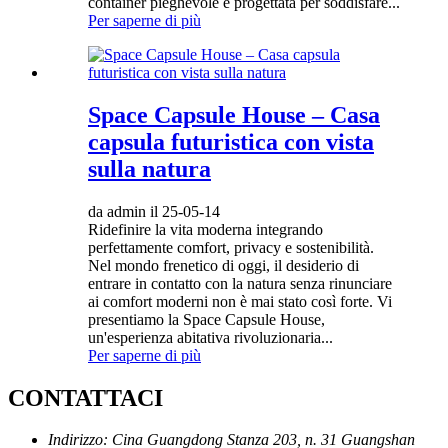
container pieghevole è progettata per soddisfare...
Per saperne di più
Space Capsule House – Casa
capsula futuristica con vista
sulla natura
da admin il 25-05-14
Ridefinire la vita moderna integrando
perfettamente comfort, privacy e sostenibilità.
Nel mondo frenetico di oggi, il desiderio di
entrare in contatto con la natura senza rinunciare
ai comfort moderni non è mai stato così forte. Vi
presentiamo la Space Capsule House,
un'esperienza abitativa rivoluzionaria...
Per saperne di più
CONTATTACI
Indirizzo:
Cina Guangdong Stanza 203, n. 31 Guangshan