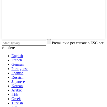
Premi invio per cercare o ESC per
chiudere
English
French
German
Portuguese
Spanish
Russian
Japanese
Korean
Arabic
Irish
Greek
Turkish