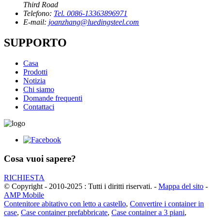
Third Road
Telefono:
Tel. 0086-13363896971
E-mail:
joanzhang@luedingsteel.com
SUPPORTO
Casa
Prodotti
Notizia
Chi siamo
Domande frequenti
Contattaci
Cosa vuoi sapere?
RICHIESTA
© Copyright - 2010-2025 : Tutti i diritti riservati.
-
Mappa del sito
-
AMP Mobile
Contenitore abitativo con letto a castello
,
Convertire i container in
case
,
Case container prefabbricate
,
Case container a 3 piani
,