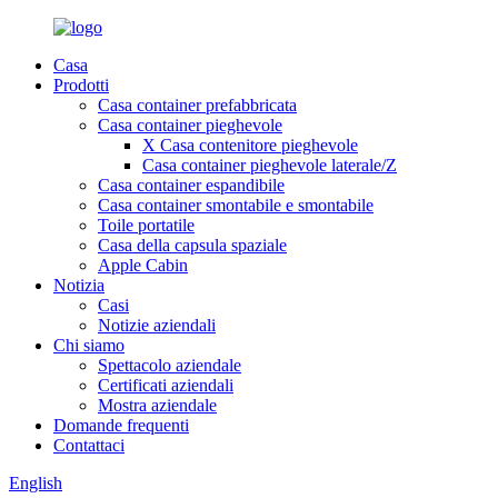
Casa
Prodotti
Casa container prefabbricata
Casa container pieghevole
X Casa contenitore pieghevole
Casa container pieghevole laterale/Z
Casa container espandibile
Casa container smontabile e smontabile
Toile portatile
Casa della capsula spaziale
Apple Cabin
Notizia
Casi
Notizie aziendali
Chi siamo
Spettacolo aziendale
Certificati aziendali
Mostra aziendale
Domande frequenti
Contattaci
English